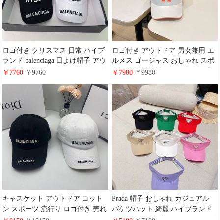
ロゴ付き クリスマス 日常 ハイブ
ロゴ付き アウトドア 男女兼用 エ
ランド balenciaga 日よけ帽子 アウ
ルメス ゴージャス おしゃれ スポ
トドア 男女兼用 カジュアル 海外
ーツ風 送料無料 キャスケット 棉
￥7760
￥9760
￥7980
￥9980
販売 オシャレ ベースボールキャ
日常 ブランド風 ハイブランド
ップ 棉 高品質 balenciaga シャビ
Hermes ベースボールキャップ 店
ーシック風
舗
キャスケット アウトドア コット
Prada 帽子 おしゃれ カジュアル
ン スポーツ 流行り ロゴ付き 売れ
バケツハット 綺麗 ハイブランド
筋 大人気 白黒 balenciaga カジュ
日常 ツバ 女性愛用 コットン ロゴ