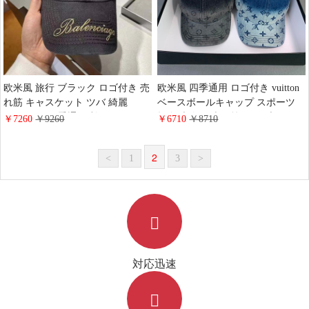
欧米風 旅行 ブラック ロゴ付き 売
欧米風 四季通用 ロゴ付き vuitton
れ筋 キャスケット ツバ 綺麗
ベースボールキャップ スポーツ
Balenciaga 四季通用 棉 balenciaga
帆布 大人気 売れ筋 ハイブランド
￥7260
￥9260
￥6710
￥8710
ベースボールキャップ ハイブラン
男女兼用 綺麗 旅行 アウトドア キ
ド 芸能人愛用 アウトドア 店舗 ス
ャスケット ビトン
2
<
1
3
>
ポーツ
対応迅速