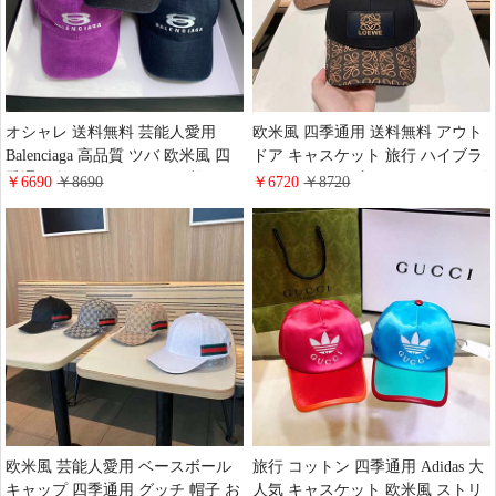
オシャレ 送料無料 芸能人愛用
欧米風 四季通用 送料無料 アウト
Balenciaga 高品質 ツバ 欧米風 四
ドア キャスケット 旅行 ハイブラ
季通用 旅行 キャスケット 棉 スポ
ンド オシャレ 流行り ロエベ ロゴ
￥6690
￥8690
￥6720
￥8720
ーツ ロゴ付き ハイブランド スト
付き スポーツ ベースボールキャ
リート ベースボールキャップバレ
ップLoewe カップルに人気 コット
ンシアガ
ン
欧米風 芸能人愛用 ベースボール
旅行 コットン 四季通用 Adidas 大
キャップ 四季通用 グッチ 帽子 お
人気 キャスケット 欧米風 ストリ