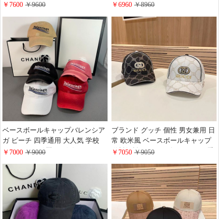
adidas ベースボールキャップ 綺麗
ールキャップ Celine 四季通用 友
￥7600
￥9600
￥6960
￥8960
ロゴ付き 旅行 友達へのプレゼン
達へのプレゼント スポーツ コッ
ト ブランド コットン
トン スポーツ風 オシャレ ロゴ付
き ハイブランド
ベースボールキャップバレンシア
ブランド グッチ 個性 男女兼用 日
ガ ビーチ 四季通用 大人気 学校
常 欧米風 ベースボールキャップ
ストリート 綺麗 ロゴ付き キャス
送料無料 スポーツ 帽子gucci 四季
￥7000
￥9000
￥7050
￥9050
ケット Balenciaga 売れ筋 芸能人愛
通用 ストリート ロゴ付き 流行り
用 コットン ハイブランド ラグジ
コットン
ュアリー