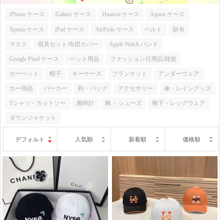
iPhone ケース
Galaxy ケース
Huawei ケース
Aquos ケース
Xperia ケース
iPad ケース
AirPods ケース
ベルト
財布
マスク
寝具セット/布団カバー
Apple Watch バンド
Google Pixel ケース
ペット用品
ファッション日用品/雑貨
カーペット
帽子
キーケース
ブランケット
アンダーウェア
カー用品
パーカー
鞄・バッグ
アクセサリー
傘・レイングッズ
Tシャツ・カットソー
腕時計
靴 ・シューズ
靴下・レッグウェア
ダウンジャケット
デフォルト
人気順
新着順
価格順