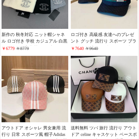
新作の 秋冬対応 ニット帽シャネ
ロゴ付き 高級感 友達へのプレゼ
ル ロゴ付き 学校 カジュアル 白黒
ント グッチ 流行り スポーツ ブラ
アウトドア 高品質 ハイブランド
ック 黒 日常 gucci 帽子 ハイブラ
￥6779
￥8779
￥7640
￥9640
Chanel ニット帽 カップル風 ウー
ンド 欧米風 ベースボールキャッ
ル 新登場 オシャレ 友達へのプレ
プ 売れ筋 棉
ゼント
アウトドア オシャレ 男女兼用 流
送料無料 ツバ 旅行 流行り アウト
行り 日常 スポーツ風 帽子Adidas
ドア celine キャスケット ベースボ