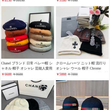
￥8150
￥10150
￥5180
￥7180
アル ベースボールキャップ バレ
付き 流行り Prada シンプル風 キ
ンシアガ 芸能人愛用 ブランド
ャップ スポーツ アウトドア
Chanel ブランド 日常 ベレー帽 シ
クロームハーツ ニット帽 流行り
ャネル 帽子 オシャレ 芸能人愛用
オシャレ ウール 帽子 Chrome
ストリート ロゴ付き ラグジュア
Heartsブランド ロゴ付き 送料無料
￥6688
￥8688
￥5888
￥7888
リー ウール 綺麗 送料無料
シンプル風 友達へのプレゼント
秋冬対応