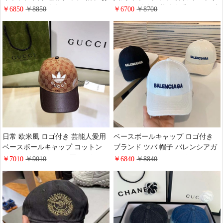
すすめ GG ロゴ付き ストリート
ート ロゴ付き 芸能人愛用 ハイブ
￥6850
￥8850
￥6700
￥8700
日常 ブランド 棉 売れ筋 ツバ 店
ランド 送料無料 ベースボールキ
舗 スポーツ
ャップadidas ツバ 綺麗 クローバ
ー
日常 欧米風 ロゴ付き 芸能人愛用
ベースボールキャップ ロゴ付き
ベースボールキャップ コットン
ブランド ツバ 帽子 バレンシアガ
クローバー 大人気 綺麗 GG 帽子
スポーツ ストリート ビーチ オシ
￥7010
￥9010
￥6840
￥8840
Gucci 四季通用 売れ筋 スポーツ
ャレ 白黒 流行り 友達へのプレゼ
ブランド ストリート
ント 欧米風 送料無料 Balenciaga
棉