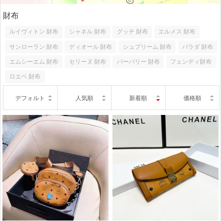
財布
ルイヴィトン 財布
シャネル 財布
グッチ 財布
エルメス 財布
サンローラン 財布
ディオール 財布
シュプリーム 財布
パラダ 財布
エムシーエム 財布
セリーヌ 財布
バーバリー 財布
フェンディ財布
ロエベ 財布
デフォルト
人気順
新着順
価格順