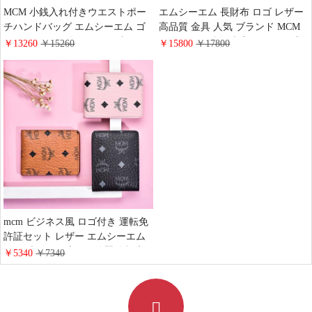
MCM 小銭入れ付きウエストポー
エムシーエム 長財布 ロゴ レザー
チハンドバッグ エムシーエム ゴ
高品質 金具 人気 ブランド MCM
ールドショルダーバッグ ブラウン
クラシック財布 大容量 ボタン式
￥13260
￥15260
￥15800
￥17800
チェーン付き おすすめ 人気 超お
おしゃれ レデイース長財布
得
mcm ビジネス風 ロゴ付き 運転免
許証セット レザー エムシーエム
ハイブランド 流行り綺麗 免許入
￥5340
￥7340
れ 送料無料