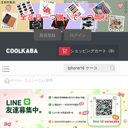
新規登録
ログイン
0
ショッピングカート（
）
エムシーエム 財布
ホーム>