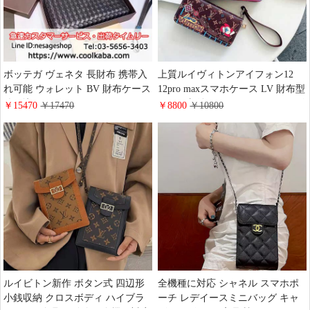
ボッテガ ヴェネタ 長財布 携帯入
上質ルイヴィトンアイフォン12
れ可能 ウォレット BV 財布ケース
12pro maxスマホケース LV 財布型
編み込みデザイン
カード収納iphone12 miniカバー ビ
￥15470
￥17470
￥8800
￥10800
iphone/galaxy/xperiaケース 全機種
ジネス風ブランド柄 ルイヴィトン
対応 メンズ ビジネスマン向けの
iphone11 11pro max ケース クリス
上品
マス風 ストラップ付き レザー製
アイフォン8 7plus携帯カバー 手帳
型
ルイビトン新作 ボタン式 四辺形
全機種に対応 シャネル スマホポ
小銭収納 クロスボディ ハイブラ
ーチ レデイースミニバッグ キャ