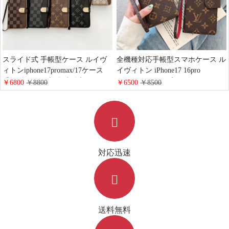
スライド式 手帳型ケース ルイヴ
全機種対応手帳型スマホケース ル
ィトンiphone17promax/17ケース
イヴィトン iPhone17 16pro
手帳型 カード収納 小銭入れ LV
15promaxケース 高級 レザー モノ
￥6800
￥8800
￥6500
￥8500
アイホン16/15/14 pro手帳ケース
グラム ブランドgoogle
ハイブランド 全機種対応ケース
pixel9/9pro/8a携帯カバー 財布型
GUCCI galaxy s25/s24/s23ケース ビ
大人 可愛い LV galaxy Aquos
ジネス風 純正レザーケース
xperia Huawei Mate60 Pro手帳型ス
マホケース ファッション
対応迅速
送料無料