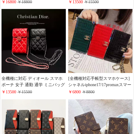
ンド LV 金具ロゴ付き 全機種対応
ビアレザー 黒 高品質 CHANELチ
￥16800
￥18800
￥13500
￥15500
アイフォン12promax/12miniカバー
ェーンバッグ ガールズ 可愛い
ヴィトン 人造革 ギャラクシー
S21/Note20 Ultraスマホケース 流
行り 上品 彼女へのプレゼント 送
料無料
全機種に対応 ディオール スマホ
[全機種対応手帳型スマホケース]
ポーチ 女子 通勤 通学 ミニバッグ
シャネルiphone17/17promaxスマー
ブラック レッド ポシェット カジ
トフォンカバーショルダーチェー
￥13500
￥15500
￥6800
￥8800
ュアル dior チェーンバッグ 斜め
ン 付き ワニ レザー chanel
がけバッグ 大人 かわいい 安い
iphone16pro/15ケース 手帳型 スラ
イド式 高级感 iphone14/13/12ケー
ス 女性用 斜めがけ galaxy
s25/s24/s23カバー財布型 ミニバッ
グ ハイ ブランド