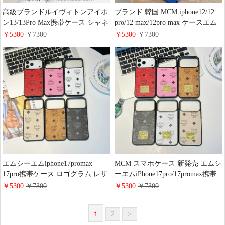
高級ブランドルイヴィトンアイホ
ブランド 韓国 MCM iphone12/12
ン13/13Pro Max携帯ケース シャネ
pro/12 max/12pro max ケースエム
ル iphone12ケース YSL アイフォ
シーエムmcm11 11pro アイフォン
￥5300
￥7300
￥5300
￥7300
ン12pro カバー 四角保護 トランク
スマホケース ブランド 革 スマホ
型 MCM iphone 12mini 携帯ケース
ケース 超薄い iPhone xs/xr 携帯カ
iPhone XS XR XSMAXケース シャ
バー おしゃれ
ネル サンローラン MCM ギャラク
シーS20 S8 S9PLUSケース セレブ
愛用 お洒落 iphone8plus s8plusケー
ス
エムシーエムiphone17promax
MCM スマホケース 新発売 エムシ
17pro携帯ケース ロゴグラム レザ
ーエムiPhone17pro/17promax携帯
ー 薄型 軽量 MCM アイフォーン
ケース 韓国 ファッション
￥5300
￥7300
￥5300
￥7300
16PRO/15/14ケース お 揃い 送料
iphone16pro/15plusケース メタルロ
無料 Galaxy S25 S25Ultraスマホケ
ゴ レザー 全面保護 Galaxy S25
1
2
>
ース ブランド コピー
S25Ultraケース ブランド レデイー