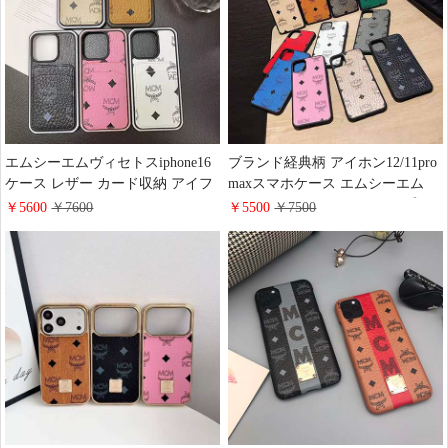
通販 カップル ビジネス風 本物
エムシーエムヴィセトスiphone16
ブランド経典柄 アイホン12/11pro
ケース レザー カード収納 アイフ
maxスマホケース エムシーエム
ォーン16pro/16promaxスマホケー
iPhoneXS テンエスケース 可愛い
￥5600
￥7600
￥5500
￥7500
スmcm ブランド柄
MCM iPhoneXR iPhone8 カバー ウ
iphone15pro/14plus保護ケース バイ
サギ ブランドiphone8plus ケース
カラー 芸能人 おしゃれ
mcm 韓国風iphone7/6s plusソフト
レザーケース 高品質 海外新作