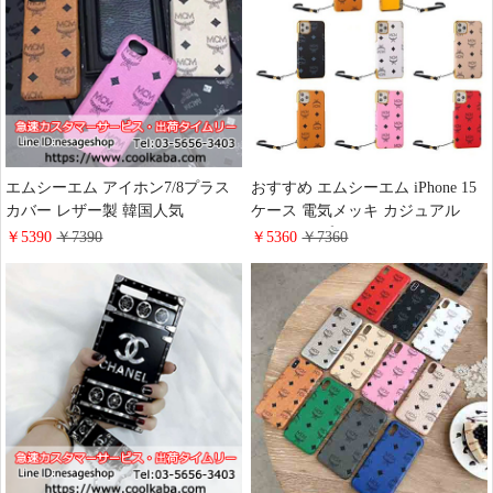
エムシーエム アイホン7/8プラス
おすすめ エムシーエム iPhone 15
カバー レザー製 韓国人気
ケース 電気メッキ カジュアル
iphone8/Xケース ジャケットケー
iPhone 14 プロマックスケース レ
￥5390
￥7390
￥5360
￥7360
ス MCM iphone6splusケース 可愛
ザー mcm アイフォン14携帯ケー
い iphone7ケース ハードケース
ス 上品 薄型化 アイホン
mcmロゴ付き iphone8/7plusケース
12promax/12カバー 新作
男女兼用 オシャレ 海外輸入