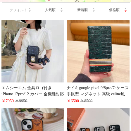
デフォルト
人気順
新着順
価格順
エムシーエム 金具ロゴ付き
ナイキgoogle pixel 9/8pro/7aケース
iPhone 12pro/12 カバー 全機種対応
手帳型 マグネット 高级 celine風
ストラップ付きアイフォン
iphone16 15proケース財布型 レザ
￥7950
￥9950
￥6500
￥8500
11/11pro/11promaxスマホケース
ー ロゴ型押し全機種対応 ハイブ
MCM ギャラクシー
ランドmcm galaxy S24/S23携帯ケ
s21/s21plus/s21ultraオシャレケース
ース人気 可愛い ビジネス風
エムシーエム galaxy Note20 携帯
ケース 可愛い風 高級感