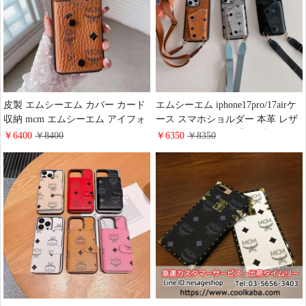
皮製 エムシーエム カバー カード
エムシーエム iphone17pro/17airケ
収納 mcm エムシーエム アイフォ
ース スマホショルダー 本革 レザ
ーン 15pro カバー アイフォン 14
ー カードポッケト 背面型 MCM
￥6400
￥8400
￥6350
￥8350
携帯ケースmcm エムシーエム 小
iphone16/16promax/16eケース 韓国
銭入れ アイフォン 14pro max 携帯
大人気 Galaxy S25/S25Plusカバー
ケースmcm エムシーエム ブラン
スマホ ストラップ付き 斜めがけ
ドロゴ 人気 ファッション 海外販
大人 可愛い
売 有名人 純正