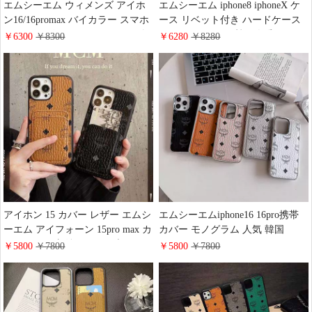
エムシーエム ウィメンズ アイホ
エムシーエム iphone8 iphoneX ケ
ン16/16promax バイカラー スマホ
ース リベット付き ハードケース
ケース レザー カードポッケト付
アイホン7カバー 韓国人愛用
￥6300
￥8300
￥6280
￥8280
き 多機能 MCM iphone15/15plusカ
MCMロゴ付き アイホン8/7ケース
バー モノグラム 韓国 流行り メン
オシャレ mcm iphone 6s plus ジャ
ズ レデイース ビジネス風 高级
ケットケース ボックスデザイン
iphone14pro/13ケース全面保護
可愛い
アイホン 15 カバー レザー エムシ
エムシーエムiphone16 16pro携帯
ーエム アイフォーン 15pro max カ
カバー モノグラム 人気 韓国
バー カード収納 mcm風 ブランド
iphone15promax/15plusスマホケー
￥5800
￥7800
￥5800
￥7800
モノグラム アイフォーン 14 アイ
スシルバーメッキデザインバンパ
フォン 14pro ブランドロゴ エムシ
ー 衝撃吸収 MCM VISETOS
ーエム風 アイフォン 14pro 女性愛
TOTE アイホン14Pro/13ケースメ
用 新作の 大人気 丈夫 おしゃれ
ンズ レデイースおしゃれ