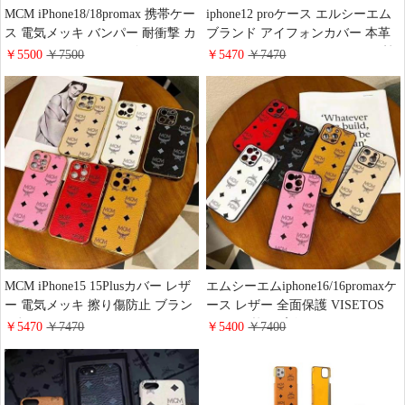
MCM iPhone18/18promax 携帯ケー
iphone12 proケース エルシーエム
ス 電気メッキ バンパー 耐衝撃 カ
ブランド アイフォンカバー 本革
バー エムシーエム ロゴ インパク
アイフォン12 proスマホケース 韓
￥5500
￥7500
￥5470
￥7470
トiphone17/17proケース レザー 画
国 携帯ケース 12mini 後払い
面保護 レンズ保護 おしゃれ
iPhone16/15/14 スマホケース ブラ
ンド 人気
MCM iPhone15 15Plusカバー レザ
エムシーエムiphone16/16promaxケ
ー 電気メッキ 擦り傷防止 ブラン
ース レザー 全面保護 VISETOS
ド柄 エムシーエムアイフォーン
TOTE 型押し高级 MCM アイホン
￥5470
￥7470
￥5400
￥7400
14pro max/14ケース韓国 人気の新
15/15Proケース 韓国 おしゃれ 男
作 全面保護 mcm風 iphone13/12/11
女兼用
携帯ケース 耐衝撃 オシャレメン
ズレデイース