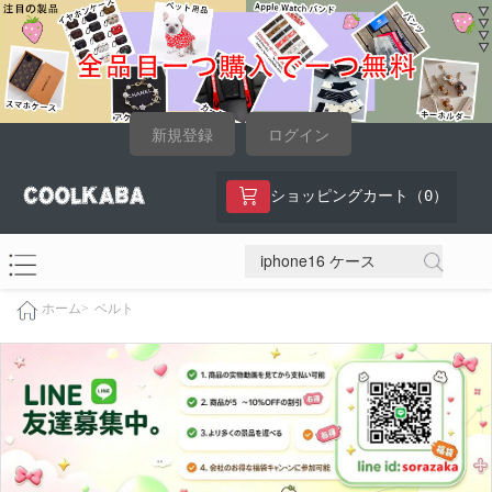
新規登録
ログイン
0
ショッピングカート（
）
ベルト
ホーム>