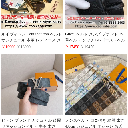
ルイヴィトン Louis Vuitton ベルト
Gucci ベルト メンズ ブランド 本
サンチュール 本革 レディース メ
革ベルト グッチ GGゴーストベル
ンズ 通勤通学 おしゃれ 紳士 高級
ト エンボス GGバックル ハイクラ
￥16900
￥18900
￥17450
￥19450
精巧に仕上げ ベルト幅3.0cm 送料
ス コピー品 正品包装 海外通販 送
無料
料無料 幅3.8cm
ビトン ブランド カジュアル 綺麗
メンズベルト ロゴ付き 綺麗 太さ
ファッションベルト 牛革 太さ
4.0cm カジュアル オシャレ 彼氏