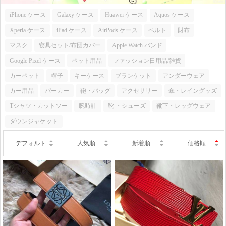
iPhone ケース
Galaxy ケース
Huawei ケース
Aquos ケース
Xperia ケース
iPad ケース
AirPods ケース
ベルト
財布
マスク
寝具セット/布団カバー
Apple Watch バンド
Google Pixel ケース
ペット用品
ファッション日用品/雑貨
カーペット
帽子
キーケース
ブランケット
アンダーウェア
カー用品
パーカー
鞄・バッグ
アクセサリー
傘・レイングッズ
Tシャツ・カットソー
腕時計
靴 ・シューズ
靴下・レッグウェア
ダウンジャケット
デフォルト
人気順
新着順
価格順