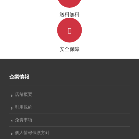
送料無料
安全保障
企業情報
店舗概要
利用規約
免責事項
個人情報保護方針