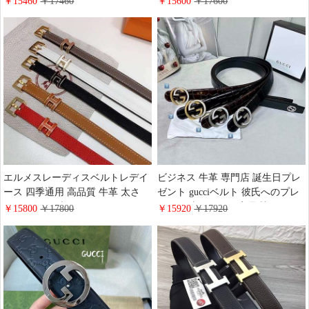
￥15460
￥17460
￥15600
￥17600
ン コピー品 海外発売 送料無料 幅
スベルトカジュアルファッション
3.8cm
エルメスレーディスベルトレデイ
ビジネス 牛革 専門店 誕生日プレ
ース 四季通用 高品質 牛革 太さ
ゼント gucciベルト 彼氏へのプレ
15mm 人気 ブランド hermes カジ
ゼント 太さ 4.0cm 高品質 ビジネ
￥15800
￥17800
￥15920
￥17920
ュアルファッションベルト 女性用
ス風 gucci ロゴ付き メンズベルト
流行り 上品 おしゃれ 通販
ブランド 売れ筋