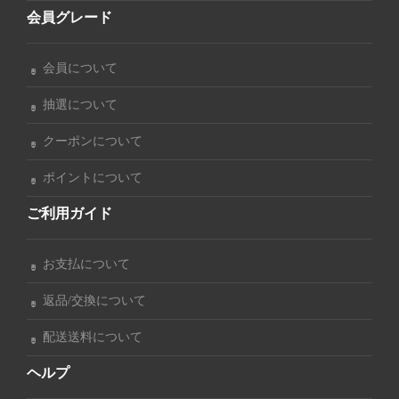
会員グレード
会員について
抽選について
クーポンについて
ポイントについて
ご利用ガイド
お支払について
返品/交換について
配送送料について
ヘルプ