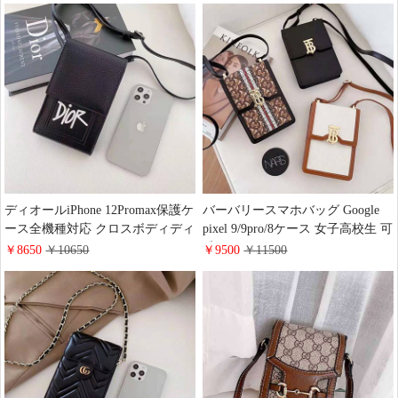
11pro max ケース 布製 全機種対応
カード収納 豪華風 ストラップ付
きLouisVuitton アイフォン
12mini/11pro携帯ケース 高級 セレ
ブ愛用
ディオールiPhone 12Promax保護ケ
バーバリースマホバッグ Google
ース全機種対応 クロスボディディ
pixel 9/9pro/8ケース 女子高校生 可
オール アイホン
愛い burberry iPhone Xperia Galaxy
￥8650
￥10650
￥9500
￥11500
11/11Pro/11Promax 肩掛け 保護ケ
Aquosスマホケース全機種に対応
ース皮製 アイフォン 12/12 mini
ブランド柄 スマホショルダーポー
dior スマホケース 女性力満点アイ
チ 少女 ファッション
ホンX保護ケース diorケースカー
ド収納