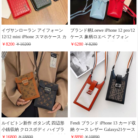
イヴサンローラン アイフォーン
ブランド柄Loewe iPhone 12 pro/12
12/12 mini iPhone スマホケース カ
ケース 象柄ロエベ アイフォン
ード収納11Pro/11Promax/11 カバー
11Pro/11Promax/11 肩掛け 保護ケ
￥8200
￥10200
￥6280
￥8280
ysl 鏡付き ギャラクシー
ース ギャラクシー s21
s21/s21plus/s21ultraケース 肩掛け
ultra/s21plus/s21 スマホケース
YSL Galaxy note20ultra携帯ケース
Galaxy note 20/note20 ultra 超スタ
全機種対応 売れ筋
イリッシュ カバー 全機種対応 女
性愛用
ルイビトン新作 ボタン式 四辺形
Fendi ブランド iPhone 13 カード収
小銭収納 クロスボディ ハイブラ
納 ケース レザー Galaxys21ケース
ンド LV 金具ロゴ付き 全機種対応
高品質 フェンディ iPhone
￥16800
￥18800
￥8890
￥10890