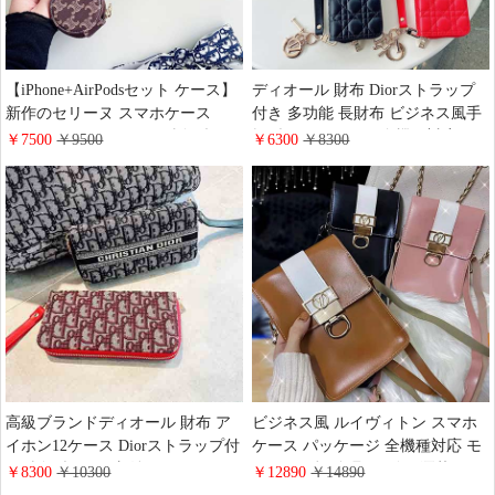
【iPhone+AirPodsセット ケース】
ディオール 財布 Diorストラップ
新作のセリーヌ スマホケース
付き 多功能 長財布 ビジネス風手
iphone 12 ケース Celine財布型
帳型 エレガント風全機種対応
￥7500
￥9500
￥6300
￥8300
iphone/galaxy/huawei 全機種対応カ
iphone/galaxy/huaweiスマホケース
バー AirPodsケース付き手帳型
レザー製 アイホン12ケース レデ
iphone12 mini/12pro/11pro maxケー
ィース 大容量 ビジネスバッグ
ス お揃い airpods proケース レザ
ー製
高級ブランドディオール 財布 ア
ビジネス風 ルイヴィトン スマホ
イホン12ケース Diorストラップ付
ケース パッケージ 全機種対応 モ
き財布型カード収納iphone12 mini
ノグラム柄 金具 ロゴ お洒落LV
￥8300
￥10300
￥12890
￥14890
カバー ビジネス風手帳型 iphone11
ケースiPhone12/12pro maxカバー