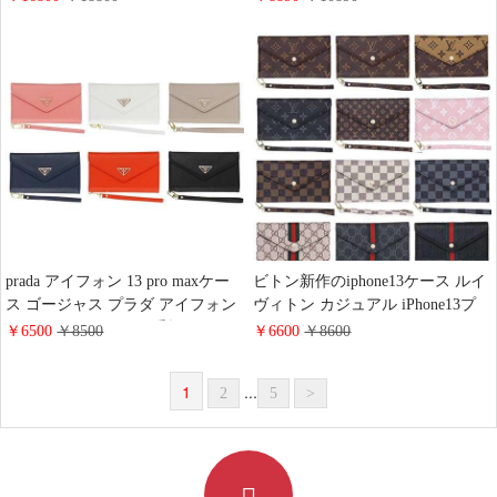
アイフォン12promax/12miniカバー
13Promax保護ケース 送料無料 ア
ヴィトン 人造革 ギャラクシー
イフォン 12スマホケース 全機種
S21/Note20 Ultraスマホケース 流
対応 欧米風
行り 上品 彼女へのプレゼント 送
料無料
prada アイフォン 13 pro maxケー
ビトン新作のiphone13ケース ルイ
ス ゴージャス プラダ アイフォン
ヴィトン カジュアル iPhone13プ
13pro/13ケース prada 手帳 iPhone
ロマックスケース Gucci アイホン
￥6500
￥8500
￥6600
￥8600
12ケース galaxy S21/S21Plus/S21
12Promaxケース 送料無料 全機種
Ultra携帯ケース 全機種対応
対応 ヴィトン ギャラクシーs21プ
1
...
2
5
>
ラスケース 合わせ易い