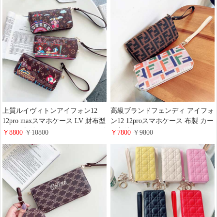
上質ルイヴィトンアイフォン12
高級ブランドフェンディ アイフォ
12pro maxスマホケース LV 財布型
ン12 12proスマホケース 布製 カー
カード収納iphone12 miniカバー ビ
ド収納iphone12 miniカバー FENDI
￥8800
￥10800
￥7800
￥9800
ジネス風ブランド柄 ルイヴィトン
財布型 iphone11 11pro max ケース
iphone11 11pro max ケース クリス
ストラップ付き レザー製 fendi
マス風 ストラップ付き レザー製
iphonexs/xr 携帯カバー ビジネス風
アイフォン8 7plus携帯カバー 手帳
モノグラム アイフォン8プラスケ
型
ース 定番柄 手帳型