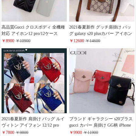
高品質Gucci クロスボディ 全機種
2021春夏新作 グッチ肩掛け バッ
対応 アイホン12 pro/12ケース
グ galaxy s20 plusカバー アイホン
gucci iPhone 12 mini/12 pro maxカ
12/12 pro Gucci 豪華 ケース 女性
￥8900
￥10900
￥12600
￥14600
バー エレガント風11pro/11保護ケ
愛用GG柄 iphone12 mini保護ケー
ース グッチ芸能人アイフォン
ス 売れ筋 ギャラクシーnote 20
xsmax/xs/xrカバー
ultra 保護ケース gucci 全機種対応
2021春夏新作 肩掛け バッグ ルイ
ブランド ギャラクシー s20プラス
ヴィトン アイフォン 12/12 pro
gucci カバー 肩掛け GG柄 iPhone
max レザー ケース クロコダイル
11pro携帯ケース グッチ galaxynote
￥7800
￥9800
￥9900
￥11900