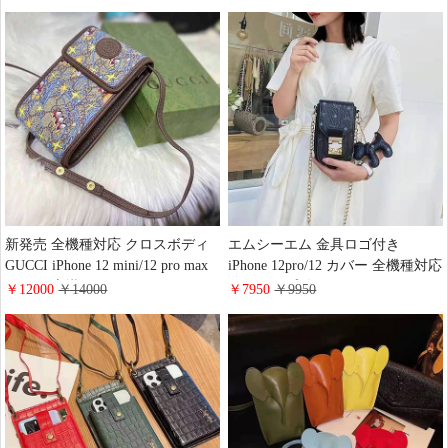
柄 ラグジュアリー vuitton
20 ultra ケース 全機種対応
Galaxys20 Ultra ケース ルイヴィト
iphone12/12 mini gucciケース 上品
ン 携帯ケース Galaxy note10
GG アイフォン 12Promax スマホ
plus/note 10 アイホン11pro 全機種
ケース
対応 ヴィトン カバー
新発売 全機種対応 クロスボディ
エムシーエム 金具ロゴ付き
GUCCI iPhone 12 mini/12 pro max
iPhone 12pro/12 カバー 全機種対応
ケース 肩掛け グッチgalaxy note20
ストラップ付きアイフォン
￥12000
￥14000
￥7950
￥9950
ultraカバー GG 財布付き iPhone 12
11/11pro/11promaxスマホケース
スマホケース 限定版
MCM ギャラクシー
Galaxys20/s20プラス/s20ultra Gucci
s21/s21plus/s21ultraオシャレケース
携帯ケース
エムシーエム galaxy Note20 携帯
ケース 可愛い風 高級感